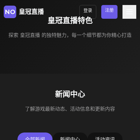
注册
登录
NO
皇冠直播
皇冠直播特色
探索 皇冠直播 的独特魅力，每一个细节都为你精心打造
新闻中心
了解游戏最新动态、活动信息和更新内容
全部新闻
新闻中心
活动资讯