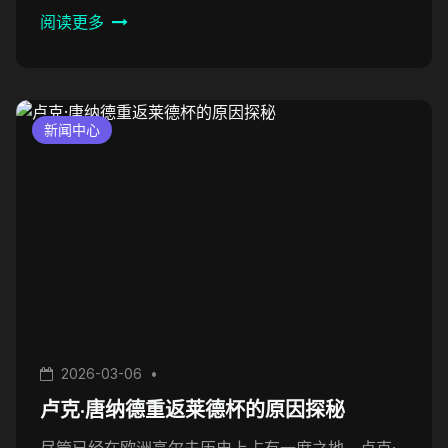
阅读更多
新闻中心
2026-03-06
•
卢克·唐纳德重返莱德杯的原因探秘