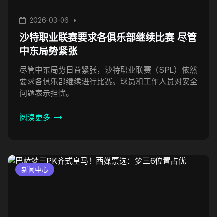
2026-03-06
•
沙特职业联赛要求各俱乐部继续比赛 尽管
中东局势紧张
尽管中东局势日益紧张，沙特职业联赛（SPL）依然
要求各俱乐部继续进行比赛。球员和工作人员对安全
问题表示担忧。
阅读更多
新闻中心