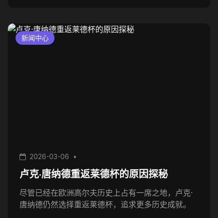
新闻中心
2026-03-06
•
卢克·唐纳德重返莱德杯的原因探秘
尽管已经在欧洲高尔夫历史上占有一席之地，卢克·
唐纳德仍然选择重返莱德杯，追求更多历史成就。