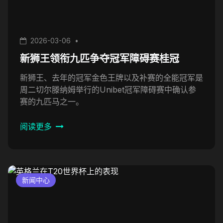
2026-03-06
•
新狮王领衔九匹争夺冠军障碍赛桂冠
新狮王、去年的冠军金色王牌以及补赛的全能冠军是
周二切尔滕纳姆举行的Unibet冠军障碍赛中确认参
赛的九匹马之一。
阅读更多
新闻中心