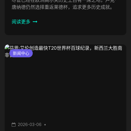
尽管已经在欧洲高尔夫历史上占有一席之地，卢克·
唐纳德仍然选择重返莱德杯，追求更多历史成就。
阅读更多
新闻中心
2026-03-06
•