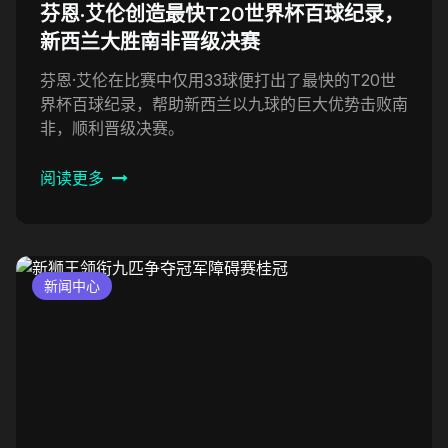
芬恩·艾伦创造最快T20世界杯百球纪录，
新西兰大胜南非晋级决赛
芬恩·艾伦在比赛中仅用33球便打出了最快的T20世
界杯百球纪录，帮助新西兰以九球的巨大优势击败南
非，顺利晋级决赛。
阅读更多
新闻中心